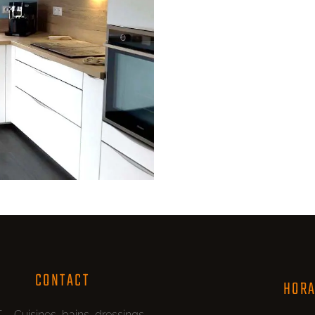
CONTACT
HORA
 – Cuisines, bains, dressings