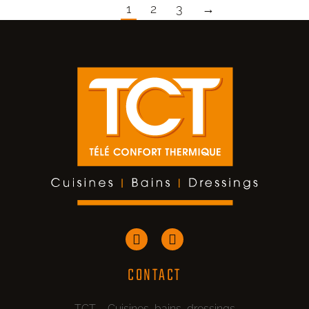
1
2
3
→
CONTACT
TCT – Cuisines, bains, dressings